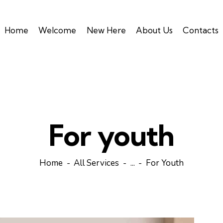
Home
Welcome
New Here
About Us
Contacts
For youth
Home
All Services
...
For Youth