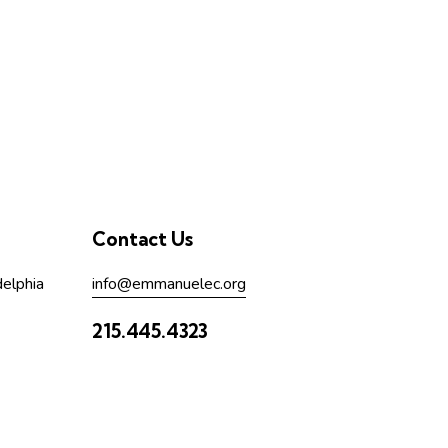
Contact Us
delphia
info@emmanuelec.org
215.445.4323