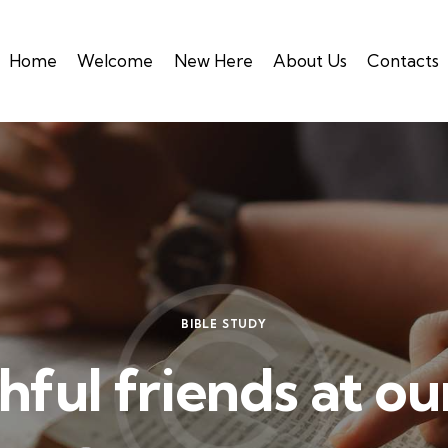
Home
Welcome
New Here
About Us
Contacts
BIBLE STUDY
thful friends at o