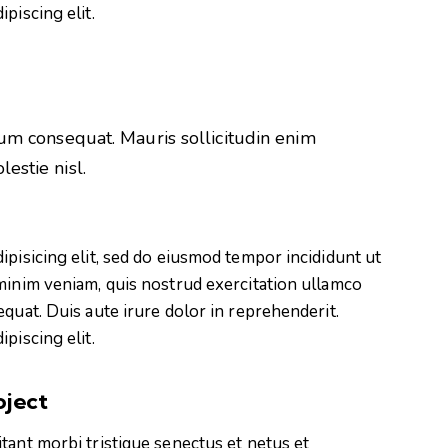
piscing elit.
rum consequat. Mauris sollicitudin enim
estie nisl.
ipisicing elit, sed do eiusmod tempor incididunt ut
minim veniam, quis nostrud exercitation ullamco
quat. Duis aute irure dolor in reprehenderit.
piscing elit.
oject
tant morbi tristique senectus et netus et